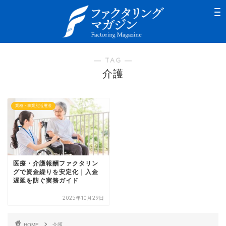
― TAG ―
介護
業種・事業別活用法
医療・介護報酬ファクタリン
グで資金繰りを安定化｜入金
遅延を防ぐ実務ガイド
2025年10月29日
HOME
介護