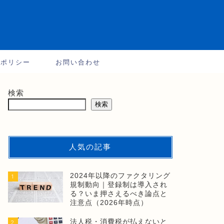
ーポリシー
お問い合わせ
検索
検索
人気の記事
2024年以降のファクタリング
1
規制動向｜登録制は導入され
る？いま押さえるべき論点と
注意点（2026年時点）
法人税・消費税が払えないと
2