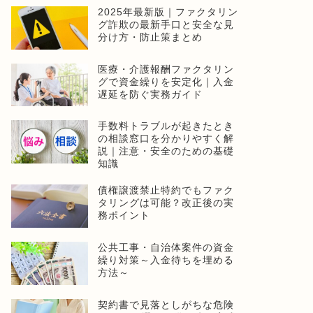
2025年最新版｜ファクタリン
グ詐欺の最新手口と安全な見
分け方・防止策まとめ
医療・介護報酬ファクタリン
グで資金繰りを安定化｜入金
遅延を防ぐ実務ガイド
手数料トラブルが起きたとき
の相談窓口を分かりやすく解
説｜注意・安全のための基礎
知識
債権譲渡禁止特約でもファク
タリングは可能？改正後の実
務ポイント
公共工事・自治体案件の資金
繰り対策～入金待ちを埋める
方法～
契約書で見落としがちな危険