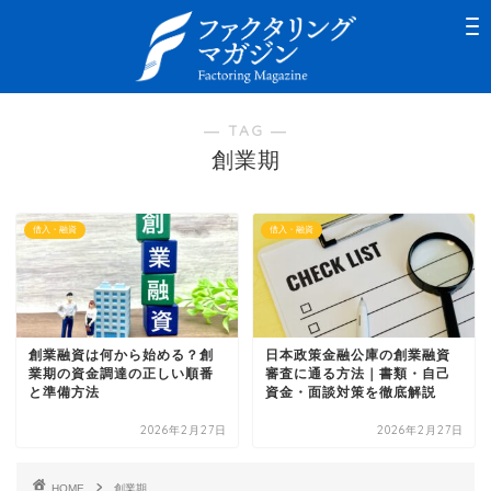
― TAG ―
創業期
借入・融資
借入・融資
創業融資は何から始める？創
日本政策金融公庫の創業融資
業期の資金調達の正しい順番
審査に通る方法｜書類・自己
と準備方法
資金・面談対策を徹底解説
2026年2月27日
2026年2月27日
HOME
創業期