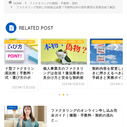
HOME
ファクタリングの種類・手数料・契約
ファクタリング契約に印紙税は必要？手数料以外の契約費用を実務目線で解説
RELATED POST
クタリングの種類・手数料・契約
ファクタリングの種類・手数料・契約
ファクタリングの種類・手数料・
ラウド型ファクタリン
個人事業主のファクタリ
契約内容を変更した
を徹底比較｜手数料・
ングは合法？違法業者の
きに押さえるべき正
約方式・選び方のポ
見分け方と安全な契約術
手続きと実務ポイン
.
2025年10月31日
2025年12
2025年12月25日
ファクタリングのオンライン申し込み完
全ガイド｜種類・手数料・契約の流れ
と...