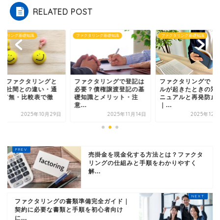
RELATED POST
クタリング基礎知識
ファクタリング基礎知識
ファクタリング基礎知識
社間ファクタリングと
ファクタリングで登記は
ファクタリングでト
？2社間との違い・通
必要？債権譲渡登記の基
ルが起きたときの対
の有無・比較表で徹
礎知識とメリット・注
ニュアルと再発防止
.
意...
｜...
2025年10月29日
2025年11月14日
2025年12
売掛金を現金化する方法とは？ファクタ
リングの仕組みと手順をわかりやすく
解...
ファクタリングの書類準備完全ガイド｜
契約に必要な書類と手順を初心者向け
に...