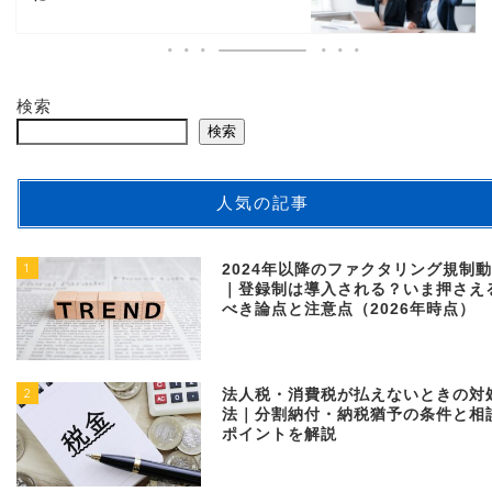
検索
検索
人気の記事
1
2024年以降のファクタリング規制
｜登録制は導入される？いま押さえ
べき論点と注意点（2026年時点）
2
法人税・消費税が払えないときの対
法｜分割納付・納税猶予の条件と相
ポイントを解説