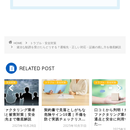
HOME
トラブル・安全対策
違法な勧誘を受けたらどうする？通報先・正しい対応・証拠の残し方を徹底解説
RELATED POST
ブル・安全対策
トラブル・安全対策
トラブル・安全対策
約書で見落としがちな
口コミから判明！危険な
悪徳ファクタリング
険サイン10選｜不備を
ファクタリング業者の共
の実例と被害対策｜
ぐ実践チェックリス...
通点と安全に利用する
な相談先まで徹底解
た...
2025年10月31日
2025年10
2025年10月28日