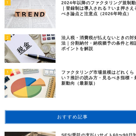
1
2024年以降のファクタリング規制
｜登録制は導入される？いま押さえ
べき論点と注意点（2026年時点）
2
法人税・消費税が払えないときの対
法｜分割納付・納税猶予の条件と相
ポイントを解説
3
ファクタリング市場規模はどれくら
い？推計の読み方・見るべき指標・
新動向（最新版）
おすすめ記事
SES/受託の支払いサイト60〜90日