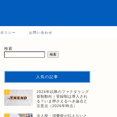
ーポリシー
お問い合わせ
検索
検索
人気の記事
2024年以降のファクタリング
1
規制動向｜登録制は導入され
る？いま押さえるべき論点と
注意点（2026年時点）
法人税・消費税が払えないと
2