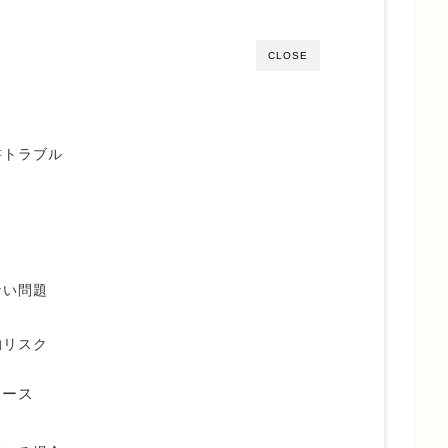
CLOSE
書トラブル
ない問題
的リスク
ケース