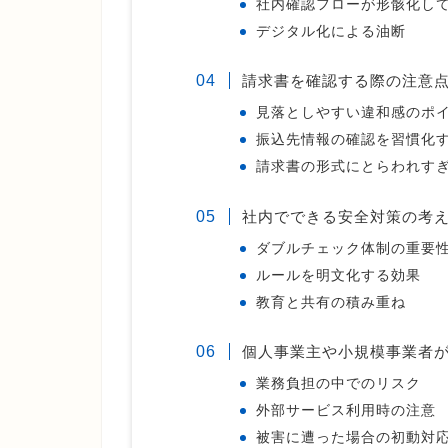
社内確認フローが形骸化し
デジタル化による油断
請求書を確認する際の注意
見落としやすい違和感のポ
振込先情報の確認を習慣化
請求書の形式にとらわれす
社内でできる安全対策の考
ダブルチェック体制の重要
ルールを明文化する効果
教育と共有の積み重ね
個人事業主や小規模事業者
業務負担の中でのリスク
外部サービス利用時の注意
被害に遭った場合の初動対