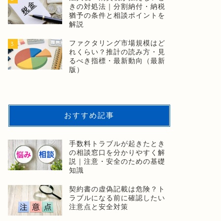
きの対処法｜分割納付・納税
猶予の条件と相談ポイントを
解説
ファクタリング市場規模はど
3
れくらい？推計の読み方・見
るべき指標・最新動向（最新
版）
おすすめ記事
手数料トラブルが起きたとき
の相談窓口を分かりやすく解
説｜注意・安全のための基礎
知識
契約書の虚偽記載は危険？ト
ラブルになる前に確認したい
注意点と安全対策