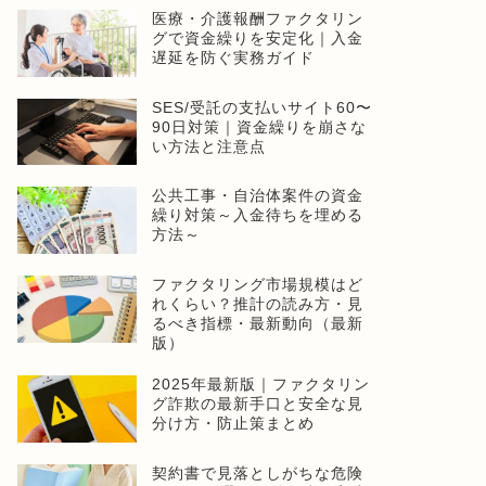
医療・介護報酬ファクタリン
グで資金繰りを安定化｜入金
遅延を防ぐ実務ガイド
SES/受託の支払いサイト60〜
90日対策｜資金繰りを崩さな
い方法と注意点
公共工事・自治体案件の資金
繰り対策～入金待ちを埋める
方法～
ファクタリング市場規模はど
れくらい？推計の読み方・見
るべき指標・最新動向（最新
版）
2025年最新版｜ファクタリン
グ詐欺の最新手口と安全な見
分け方・防止策まとめ
契約書で見落としがちな危険