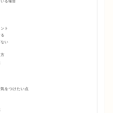
ている場合
点
イント
する
ぎない
え方
性
が気をつけたい点
応