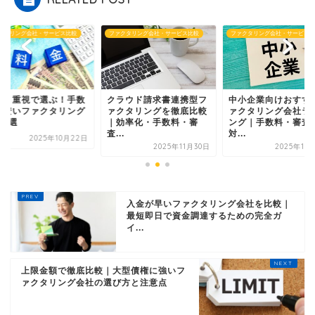
クタリング会社・サービス比較
ファクタリング会社・サービス比較
ファクタリング会社・サービス比
スト重視で選ぶ！手数
クラウド請求書連携型フ
中小企業向けおすす
が安いファクタリング
ァクタリングを徹底比較
ァクタリング会社ラ
社5選
｜効率化・手数料・審
ング｜手数料・審査
査...
対...
2025年10月22日
2025年11月30日
2025年11
入金が早いファクタリング会社を比較｜
最短即日で資金調達するための完全ガ
イ...
上限金額で徹底比較｜大型債権に強いフ
ァクタリング会社の選び方と注意点