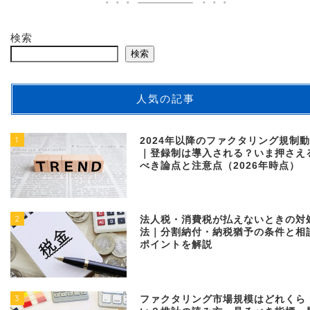
検索
検索
人気の記事
1
2024年以降のファクタリング規制
｜登録制は導入される？いま押さえ
べき論点と注意点（2026年時点）
2
法人税・消費税が払えないときの対
法｜分割納付・納税猶予の条件と相
ポイントを解説
3
ファクタリング市場規模はどれくら