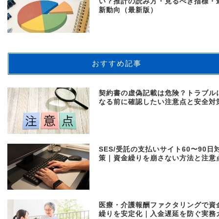
い？推計の読み方・見るべき指標・
新動向（最新版）
おすすめ記事
契約書の虚偽記載は危険？トラブル
なる前に確認したい注意点と安全対
SES/受託の支払いサイト60〜90日
策｜資金繰りを崩さない方法と注意
医療・介護報酬ファクタリングで資
繰りを安定化｜入金遅延を防ぐ実務