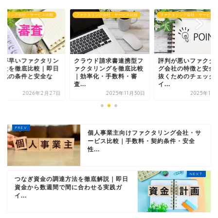
クタリング会社・サービス比較
ファクタリング会社・サービス比較
ファクタリング会社・サービス比
ラウド請求書連携型フ
評判が悪いファクタリン
審査が早いファクタ
クタリングを徹底比較
グ会社の特徴と安全に見
グ会社を徹底比較｜
効率化・手数料・審
抜くためのチェックポ
資金化の条件と安全
.
イ...
選...
2025年11月30日
2025年11月30日
2026年2月
個人事業主向けファクタリング会社・サ
ービス比較｜手数料・契約条件・安全
性...
つなぎ資金の調達方法を徹底解説｜即日
資金から数週間で間に合わせる実践ガ
イ...