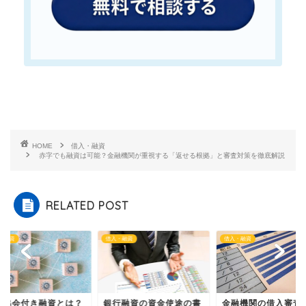
HOME
借入・融資
赤字でも融資は可能？金融機関が重視する「返せる根拠」と審査対策を徹底解説
RELATED POST
・融資
借入・融資
借入・融資
行融資の資金使途の書
金融機関の借入審査を徹
保証協会付き融資と