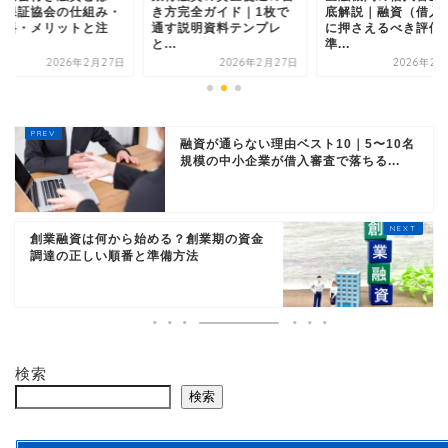
方完全ガイド｜1枚で
底解説｜融資（借入）前
信用保証協会の仕組
す説明資料テンプレ
に押さえるべき評価基
保証料・メリットと
.
準...
意...
2026年2月27日
2026年2月27日
2026年2月
融資が通らない理由ベスト10｜5〜10名
規模の中小企業が借入審査で落ちる...
創業融資は何から始める？創業期の資金
調達の正しい順番と準備方法
検索
検索