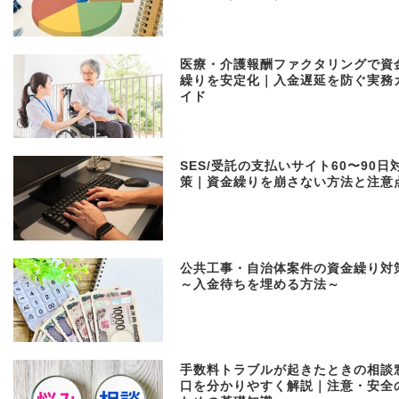
医療・介護報酬ファクタリングで資
繰りを安定化｜入金遅延を防ぐ実務
イド
SES/受託の支払いサイト60〜90日
策｜資金繰りを崩さない方法と注意
公共工事・自治体案件の資金繰り対
～入金待ちを埋める方法～
手数料トラブルが起きたときの相談
口を分かりやすく解説｜注意・安全