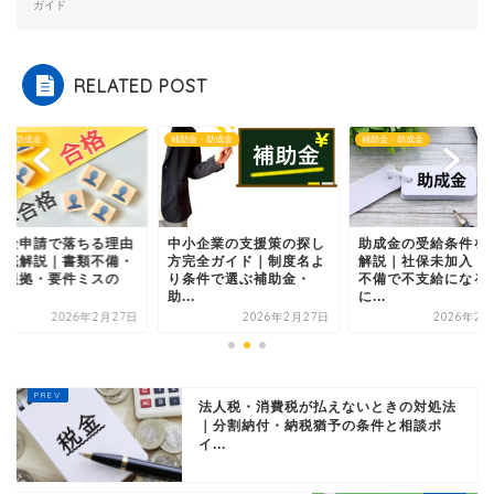
ガイド
RELATED POST
金・助成金
補助金・助成金
補助金・助成金
小企業の支援策の探し
助成金の受給条件を徹底
補助金申請で落ちる
完全ガイド｜制度名よ
解説｜社保未加入・労務
を徹底解説｜書類不
条件で選ぶ補助金・
不備で不支給になる前
数字根拠・要件ミス
.
に...
改...
2026年2月27日
2026年2月27日
2026年2月
法人税・消費税が払えないときの対処法
｜分割納付・納税猶予の条件と相談ポ
イ...