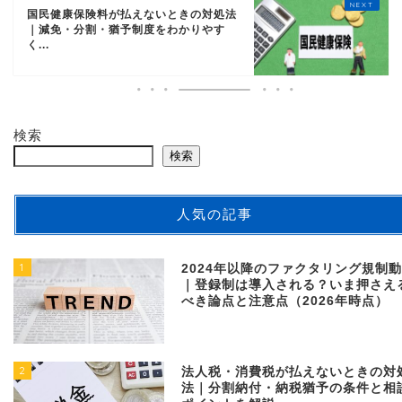
国民健康保険料が払えないときの対処法
｜減免・分割・猶予制度をわかりやす
く...
検索
検索
人気の記事
1
2024年以降のファクタリング規制
｜登録制は導入される？いま押さえ
べき論点と注意点（2026年時点）
2
法人税・消費税が払えないときの対
法｜分割納付・納税猶予の条件と相