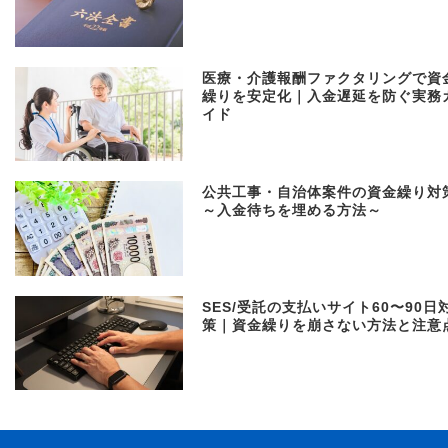
医療・介護報酬ファクタリングで資
繰りを安定化｜入金遅延を防ぐ実務
イド
公共工事・自治体案件の資金繰り対
～入金待ちを埋める方法～
SES/受託の支払いサイト60〜90日
策｜資金繰りを崩さない方法と注意