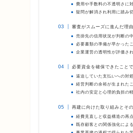
費用や手数料の不透明さに
疑問が解消され利用に踏み
審査がスムーズに進んだ理
売掛先の信用状況が判断の
必要書類の準備が早かった
企業運営の透明性が評価さ
必要資金を確保できたこと
逼迫していた支払いへの対
経営判断の余裕が生まれた
社内の安定と心理的負担の
再建に向けた取り組みとそ
経費見直しと収益構造の再
既存顧客との関係強化によ
事業再建の過程で得られた