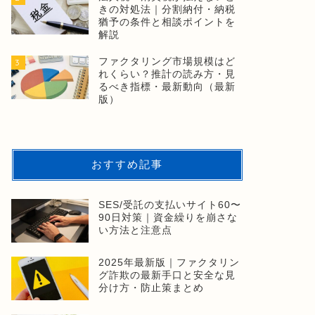
きの対処法｜分割納付・納税
猶予の条件と相談ポイントを
解説
ファクタリング市場規模はど
3
れくらい？推計の読み方・見
るべき指標・最新動向（最新
版）
おすすめ記事
SES/受託の支払いサイト60〜
90日対策｜資金繰りを崩さな
い方法と注意点
2025年最新版｜ファクタリン
グ詐欺の最新手口と安全な見
分け方・防止策まとめ