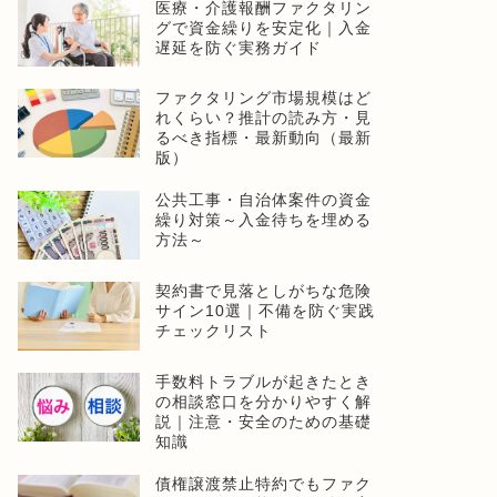
医療・介護報酬ファクタリン
グで資金繰りを安定化｜入金
遅延を防ぐ実務ガイド
ファクタリング市場規模はど
れくらい？推計の読み方・見
るべき指標・最新動向（最新
版）
公共工事・自治体案件の資金
繰り対策～入金待ちを埋める
方法～
契約書で見落としがちな危険
サイン10選｜不備を防ぐ実践
チェックリスト
手数料トラブルが起きたとき
の相談窓口を分かりやすく解
説｜注意・安全のための基礎
知識
債権譲渡禁止特約でもファク