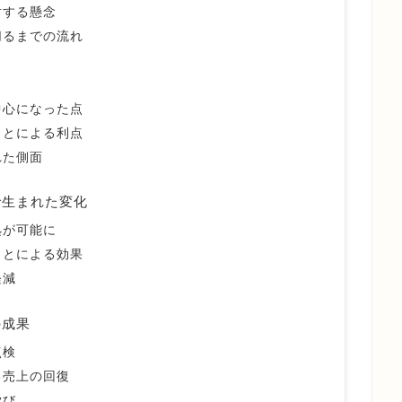
対する懸念
切るまでの流れ
由
中心になった点
ことによる利点
れた側面
で生まれた変化
処が可能に
ことによる効果
軽減
の成果
点検
る売上の回復
学び