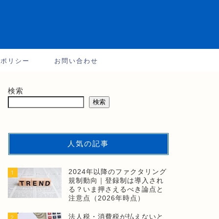
ーポリシー
お問い合わせ
検索
検索
人気の記事
2024年以降のファクタリング
1
規制動向｜登録制は導入され
る？いま押さえるべき論点と
注意点（2026年時点）
法人税・消費税が払えないと
2