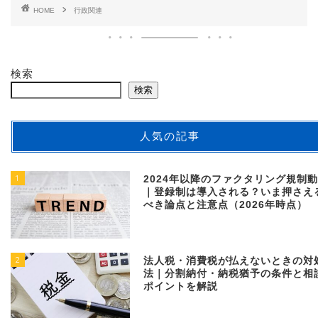
HOME
行政関連
検索
検索
人気の記事
1
2024年以降のファクタリング規制
｜登録制は導入される？いま押さえ
べき論点と注意点（2026年時点）
2
法人税・消費税が払えないときの対
法｜分割納付・納税猶予の条件と相
ポイントを解説