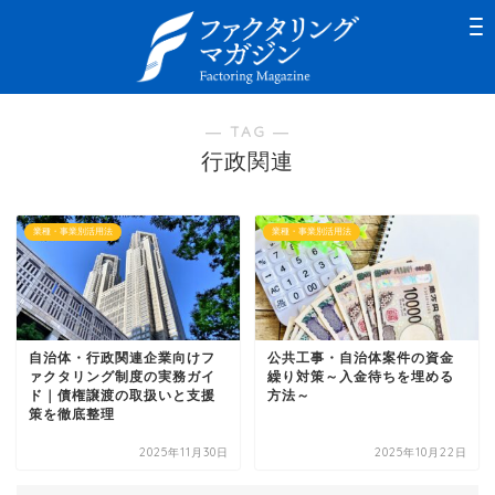
― TAG ―
行政関連
業種・事業別活用法
業種・事業別活用法
自治体・行政関連企業向けフ
公共工事・自治体案件の資金
ァクタリング制度の実務ガイ
繰り対策～入金待ちを埋める
ド｜債権譲渡の取扱いと支援
方法～
策を徹底整理
2025年11月30日
2025年10月22日