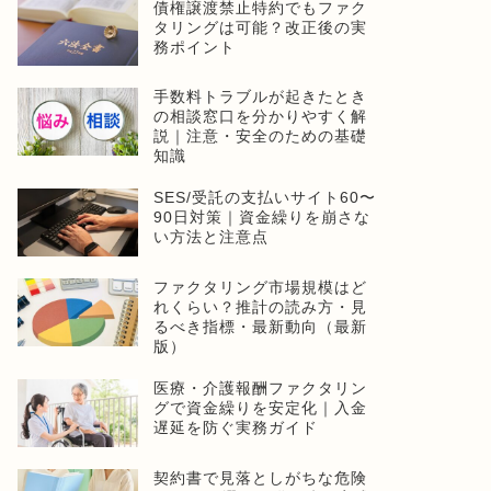
債権譲渡禁止特約でもファク
タリングは可能？改正後の実
務ポイント
手数料トラブルが起きたとき
の相談窓口を分かりやすく解
説｜注意・安全のための基礎
知識
SES/受託の支払いサイト60〜
90日対策｜資金繰りを崩さな
い方法と注意点
ファクタリング市場規模はど
れくらい？推計の読み方・見
るべき指標・最新動向（最新
版）
医療・介護報酬ファクタリン
グで資金繰りを安定化｜入金
遅延を防ぐ実務ガイド
契約書で見落としがちな危険