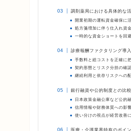
調剤薬局における具体的な
開業初期の運転資金確保に
処方箋増加に伴う仕入れ資
一時的な資金ショートを回
診療報酬ファクタリング導
手数料と総コストを正確に
契約形態とリスク分担の確
継続利用と依存リスクへの
銀行融資や公的制度との比
日本政策金融公庫など公的
信用情報や財務体質への影
使い分けの視点が経営改善
医療・介護業界特有のポイ