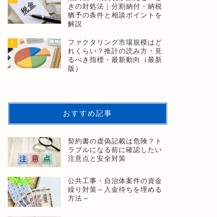
きの対処法｜分割納付・納税
猶予の条件と相談ポイントを
解説
ファクタリング市場規模はど
3
れくらい？推計の読み方・見
るべき指標・最新動向（最新
版）
おすすめ記事
契約書の虚偽記載は危険？ト
ラブルになる前に確認したい
注意点と安全対策
公共工事・自治体案件の資金
繰り対策～入金待ちを埋める
方法～