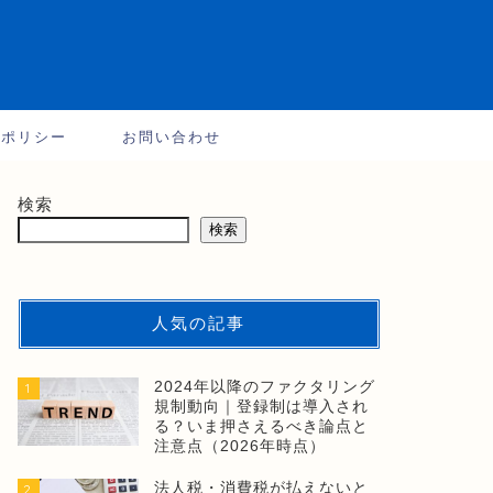
ーポリシー
お問い合わせ
検索
検索
人気の記事
2024年以降のファクタリング
1
規制動向｜登録制は導入され
る？いま押さえるべき論点と
注意点（2026年時点）
法人税・消費税が払えないと
2