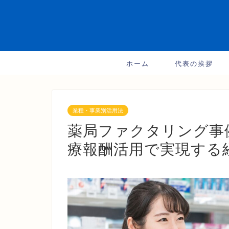
ホーム
代表の挨拶
業種・事業別活用法
薬局ファクタリング事
療報酬活用で実現する