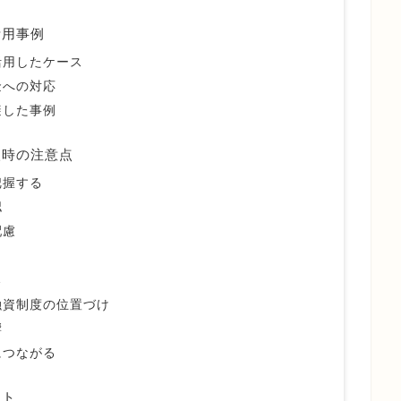
活用事例
活用したケース
金への対応
避した事例
入時の注意点
把握する
認
配慮
較
融資制度の位置づけ
響
につながる
ント