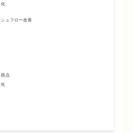
定化
ッシュフロー改善
る視点
度化