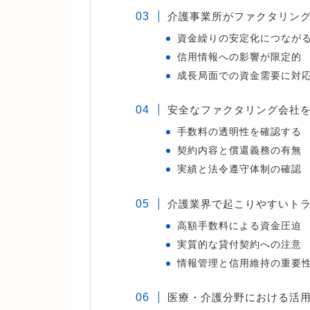
介護事業所がファクタリン
資金繰りの安定化につなが
信用情報への影響が限定的
成長局面での資金需要に対
安全なファクタリング会社
手数料の透明性を確認する
契約内容と償還義務の有無
実績と法令遵守体制の確認
介護業界で起こりやすいト
高額手数料による資金圧迫
実質的な貸付契約への注意
情報管理と信用維持の重要
医療・介護分野における活