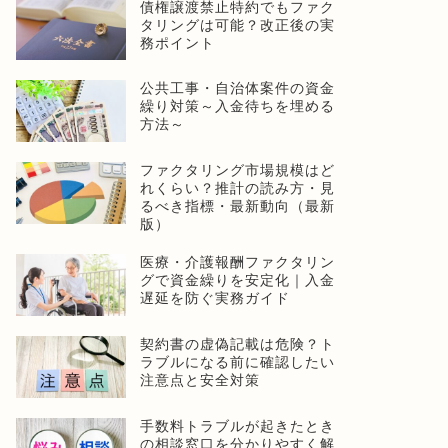
債権譲渡禁止特約でもファク
タリングは可能？改正後の実
務ポイント
公共工事・自治体案件の資金
繰り対策～入金待ちを埋める
方法～
ファクタリング市場規模はど
れくらい？推計の読み方・見
るべき指標・最新動向（最新
版）
医療・介護報酬ファクタリン
グで資金繰りを安定化｜入金
遅延を防ぐ実務ガイド
契約書の虚偽記載は危険？ト
ラブルになる前に確認したい
注意点と安全対策
手数料トラブルが起きたとき
の相談窓口を分かりやすく解