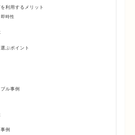
グを利用するメリット
る即時性
応
を選ぶポイント
ラブル事例
性
用事例