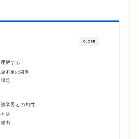
CLOSE
を理解する
現金不足の関係
い課題
点
介護業界との相性
の方法
い理由