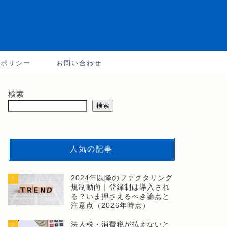
ーポリシー
お問い合わせ
検索
検索
人気の記事
2024年以降のファクタリング
1
規制動向｜登録制は導入され
る？いま押さえるべき論点と
注意点（2026年時点）
法人税・消費税が払えないと
2